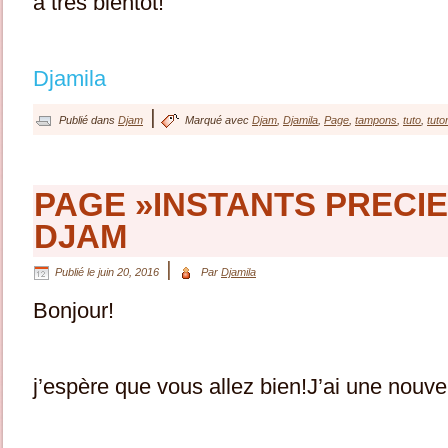
à très bientôt!
Djamila
|
Publié dans
Djam
Marqué avec
Djam
,
Djamila
,
Page
,
tampons
,
tuto
,
tutor
PAGE »INSTANTS PRECIE
DJAM
|
Publié le
juin 20, 2016
Par
Djamila
Bonjour!
j’espère que vous allez bien!J’ai une nouv