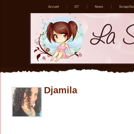
Accueil
DT
News
Scrapo’bo
Djamila