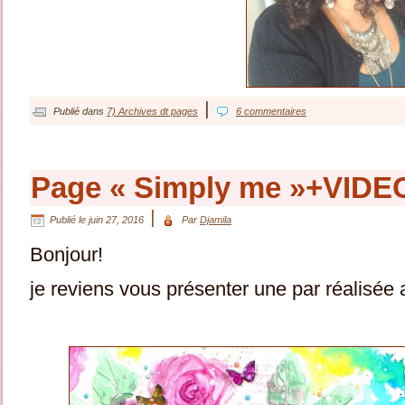
|
Publié dans
7) Archives dt pages
6 commentaires
Page « Simply me »+VIDE
|
Publié le
juin 27, 2016
Par
Djamila
Bonjour!
je reviens vous présenter une par réalisé