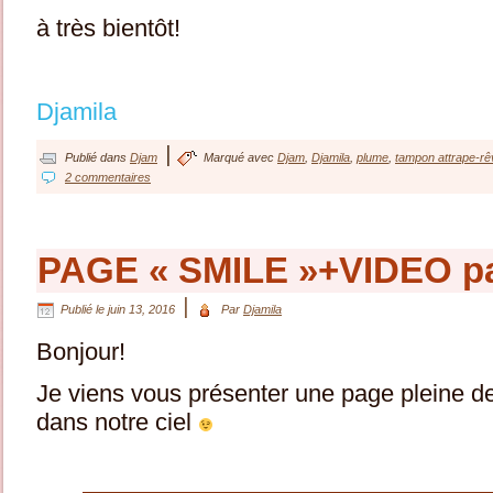
à très bientôt!
Djamila
|
Publié dans
Djam
Marqué avec
Djam
,
Djamila
,
plume
,
tampon attrape-r
2 commentaires
PAGE « SMILE »+VIDEO p
|
Publié le
juin 13, 2016
Par
Djamila
Bonjour!
Je viens vous présenter une page pleine de 
dans notre ciel