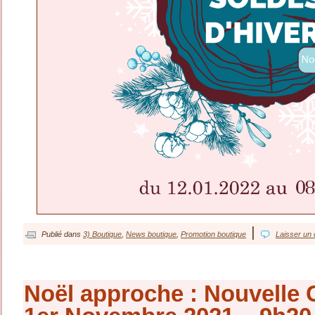
|
Publié dans
3) Boutique
,
News boutique
,
Promotion boutique
Laisser un
Noël approche : Nouvelle C