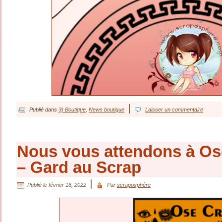
|
Publié dans
3) Boutique
,
News boutique
Laisser un commentaire
Nous vous attendons à Os
– Gard au Scrap
|
Publié le
février 16, 2022
Par
scraposphère