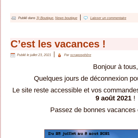
|
Publié dans
3) Boutique
,
News boutique
Laisser un commentaire
C’est les vacances !
|
Publié le
juillet 23, 2021
Par
scraposphère
Bonjour à tous,
Quelques jours de déconnexion pou
Le site reste accessible et vos commandes
9 août 2021
!
Passez de bonnes vacances e