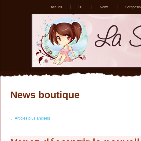
Accueil
DT
News
Scrapo’bo
News boutique
←
Articles plus anciens