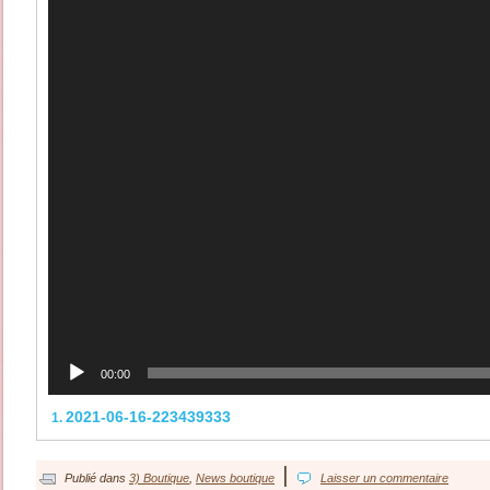
00:00
2021-06-16-223439333
1.
|
Publié dans
3) Boutique
,
News boutique
Laisser un commentaire