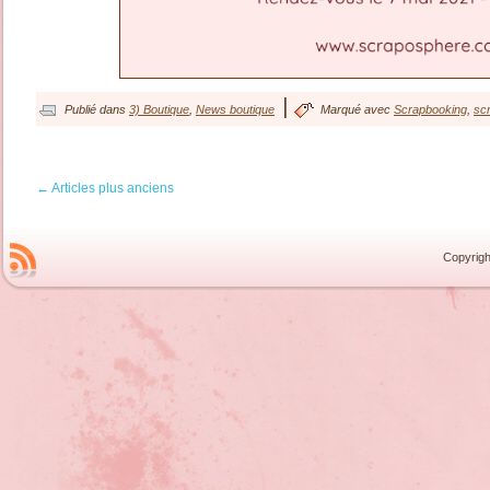
|
Publié dans
3) Boutique
,
News boutique
Marqué avec
Scrapbooking
,
sc
←
Articles plus anciens
Copyrigh