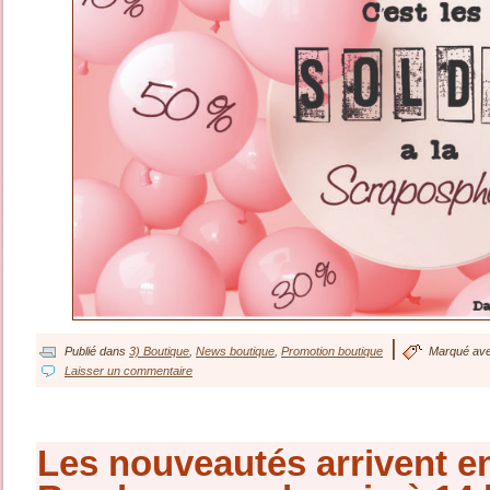
|
Publié dans
3) Boutique
,
News boutique
,
Promotion boutique
Marqué av
Laisser un commentaire
Les nouveautés arrivent 