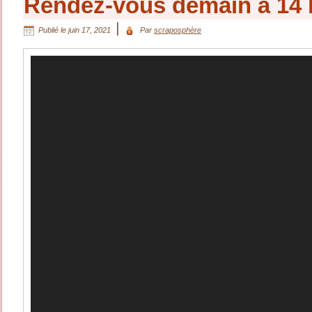
Rendez-vous demain à 14 
|
Publié le
juin 17, 2021
Par
scraposphère
Lecteur
vidéo