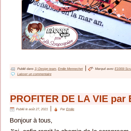
|
Publié dans
1) Design team
,
Emilie Mennechet
Marqué avec
E1000i Scr
Laisser un commentaire
PROFITER DE LA VIE par 
|
Publié le
août 27, 2021
Par
Emilie
Bonjour à tous,