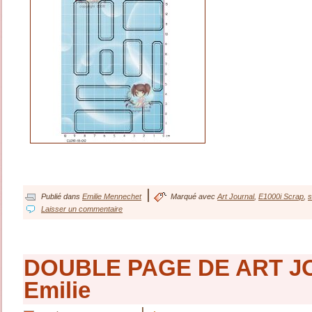
|
Publié dans
Emilie Mennechet
Marqué avec
Art Journal
,
E1000i Scrap
,
s
Laisser un commentaire
DOUBLE PAGE DE ART J
Emilie