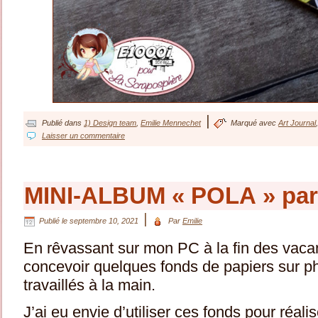
|
Publié dans
1) Design team
,
Emilie Mennechet
Marqué avec
Art Journal
Laisser un commentaire
MINI-ALBUM « POLA » par
|
Publié le
septembre 10, 2021
Par
Emilie
En rêvassant sur mon PC à la fin des vaca
concevoir quelques fonds de papiers sur ph
travaillés à la main.
J’ai eu envie d’utiliser ces fonds pour réal