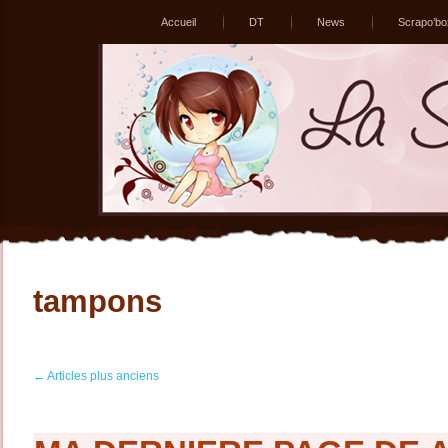
Accueil
DT
News
Scrapo’bo
tampons
←
Articles plus anciens