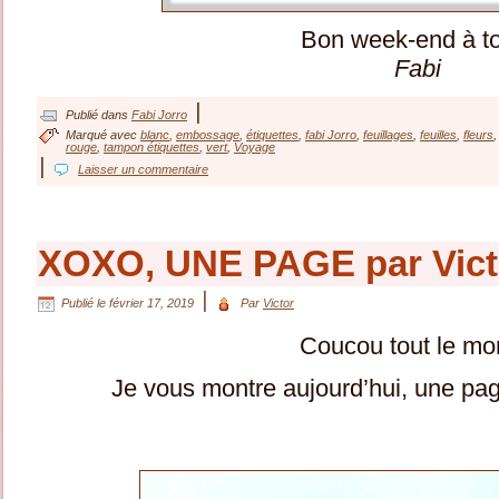
Bon week-end à t
Fabi
|
Publié dans
Fabi Jorro
Marqué avec
blanc
,
embossage
,
étiquettes
,
fabi Jorro
,
feuillages
,
feuilles
,
fleurs
rouge
,
tampon étiquettes
,
vert
,
Voyage
|
Laisser un commentaire
XOXO, UNE PAGE par Vict
|
Publié le
février 17, 2019
Par
Victor
Coucou tout le m
Je vous montre aujourd’hui, une page