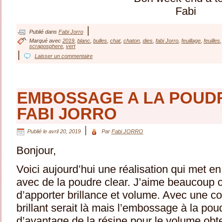
Fabi
|
Publié dans
Fabi Jorro
Marqué avec
2019
,
blanc
,
bulles
,
chat
,
chaton
,
dies
,
fabi Jorro
,
feuillage
,
feuilles
scraposphere
,
vert
|
Laisser un commentaire
EMBOSSAGE A LA POUD
FABI JORRO
|
Publié le
avril 20, 2019
Par
Fabi JORRO
Bonjour,
Voici aujourd’hui une réalisation qui met 
avec de la poudre clear. J’aime beaucoup c
d’apporter brillance et volume. Avec une co
brillant serait là mais l’embossage à la po
d’avantage de la résine pour le volume obte