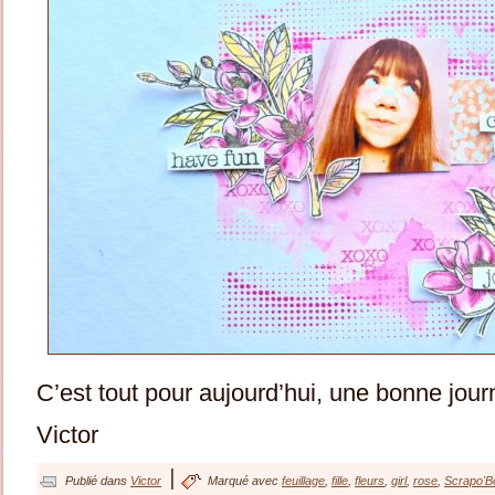
C’est tout pour aujourd’hui, une bonne jour
Victor
|
Publié dans
Victor
Marqué avec
feuillage
,
fille
,
fleurs
,
girl
,
rose
,
Scrapo'B