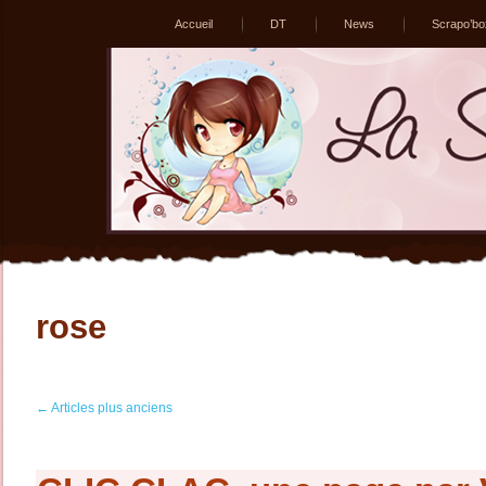
Accueil
DT
News
Scrapo’bo
rose
←
Articles plus anciens