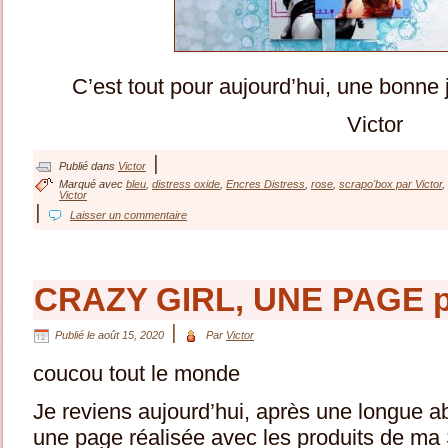
C’est tout pour aujourd’hui, une bonne 
Victor
|
Publié dans
Victor
Marqué avec
bleu
,
distress oxide
,
Encres Distress
,
rose
,
scrapo'box par Victor
,
Victor
|
Laisser un commentaire
CRAZY GIRL, UNE PAGE pa
|
Publié le
août 15, 2020
Par
Victor
coucou tout le monde
Je reviens aujourd’hui, après une longue 
une page réalisée avec les produits de ma