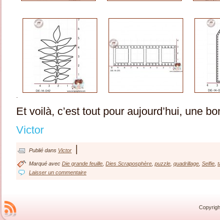
.
Et voilà, c’est tout pour aujourd’hui, une b
Victor
|
Publié dans
Victor
Marqué avec
Die grande feuille
,
Dies Scraposphère
,
puzzle
,
quadrillage
,
Selfie
,
t
Laisser un commentaire
Copyrigh