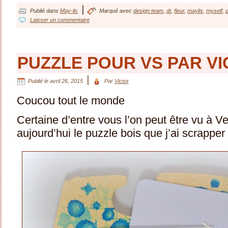
|
Publié dans
May-lis
Marqué avec
design team
,
dt
,
fleur
,
maylis
,
myself
,
p
Laisser un commentaire
PUZZLE POUR VS PAR V
|
Publié le
avril 26, 2015
Par
Victor
Coucou tout le monde
Certaine d’entre vous l’on peut être vu à V
aujourd’hui le puzzle bois que j’ai scrapper