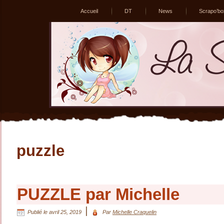
Accueil
DT
News
Scrapo’bo
puzzle
PUZZLE par Michelle
|
Publié le
avril 25, 2019
Par
Michelle Craquelin