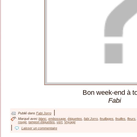
Bon week-end à t
Fabi
|
Publié dans
Fabi Jorro
Marqué avec
blanc
,
embossage
,
étiquettes
,
fabi Jorro
,
feuillages
,
feuilles
,
fleurs
rouge
,
tampon étiquettes
,
vert
,
Voyage
|
Laisser un commentaire