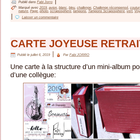
|
Publié dans
Fabi Jorro
Marqué avec
2019
,
avion
,
blanc
,
bleu
,
challenge
,
Challenge récompensé
,
coutur
nature
,
Page
,
photo
,
scraposphere
,
tampons
,
Tampons Scraposphere
,
vert
,
Vo
|
Laisser un commentaire
CARTE JOYEUSE RETRAITE
|
Publié le
juillet 6, 2019
Par
Fabi JORRO
Une carte à la structure d’un mini-album pou
d’une collègue: