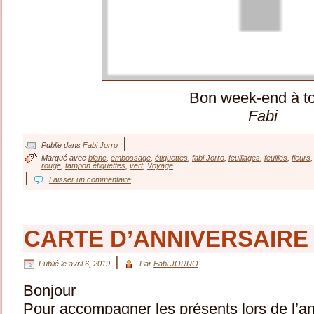
Bon week-end à t
Fabi
|
Publié dans
Fabi Jorro
Marqué avec
blanc
,
embossage
,
étiquettes
,
fabi Jorro
,
feuillages
,
feuilles
,
fleurs
rouge
,
tampon étiquettes
,
vert
,
Voyage
|
Laisser un commentaire
CARTE D’ANNIVERSAIRE 
|
Publié le
avril 6, 2019
Par
Fabi JORRO
Bonjour
Pour accompagner les présents lors de l’ann