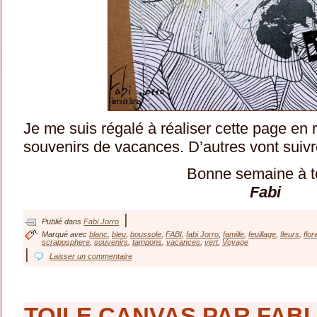
Je me suis régalé à réaliser cette page en
souvenirs de vacances. D’autres vont sui
Bonne semaine à t
Fabi
|
Publié dans
Fabi Jorro
Marqué avec
blanc
,
bleu
,
boussole
,
FABI
,
fabi Jorro
,
famille
,
feuillage
,
fleurs
,
flor
scraposphere
,
souvenirs
,
tampons
,
vacances
,
vert
,
Voyage
|
Laisser un commentaire
TOILE CANVAS PAR FABI