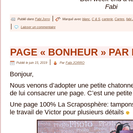
Fabi
|
Publié dans
Fabi Jorro
Marqué avec
blanc
,
C & S
,
carterie
,
Cartes
,
fabi 
|
Laisser un commentaire
PAGE « BONHEUR » PAR 
|
Publié le
juin 15, 2019
Par
Fabi JORRO
Bonjour,
Nous venons d’adopter une petite chatonne 
de lui consacrer une page. C’est une petit
Une page 100% La Scraposphère: tampons, 
le travail de Victor pour plusieurs détails