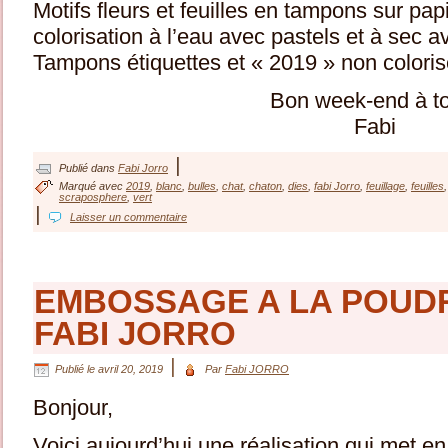
Motifs fleurs et feuilles en tampons sur pap
colorisation à l’eau avec pastels et à sec 
Tampons étiquettes et « 2019 » non coloris
Bon week-end à t
Fabi
|
Publié dans
Fabi Jorro
Marqué avec
2019
,
blanc
,
bulles
,
chat
,
chaton
,
dies
,
fabi Jorro
,
feuillage
,
feuilles
scraposphere
,
vert
|
Laisser un commentaire
EMBOSSAGE A LA POUD
FABI JORRO
|
Publié le
avril 20, 2019
Par
Fabi JORRO
Bonjour,
Voici aujourd’hui une réalisation qui met 