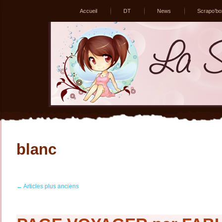
Accueil
DT
News
Scrapo’bo
blanc
←
Articles plus anciens