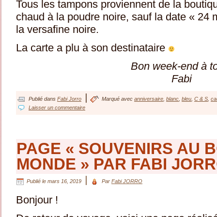
Tous les tampons proviennent de la boutiq
chaud à la poudre noire, sauf la date « 2
la versafine noire.
La carte a plu à son destinataire
Bon week-end à t
Fabi
|
Publié dans
Fabi Jorro
Marqué avec
anniversaire
,
blanc
,
bleu
,
C & S
,
ca
Laisser un commentaire
PAGE « SOUVENIRS AU 
MONDE » PAR FABI JOR
|
Publié le
mars 16, 2019
Par
Fabi JORRO
Bonjour !