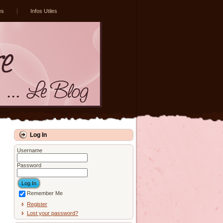
es
Infos Utiles
Log In
Username
Password
Remember Me
Register
Lost your password?