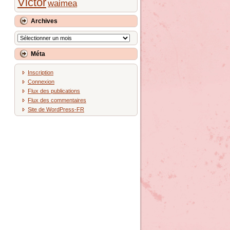
Victor
waimea
Archives
Archives
Méta
Inscription
Connexion
Flux des publications
Flux des commentaires
Site de WordPress-FR