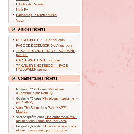
L’Atelier de Caroline
Nath Py
Papascrap Lescartesduchat
Victor
Articles récents
RETROSPECTIVE 2022 par oum
PAGE DE DECEMBER DAILY par oum
TRAVELER’S NOTEBOOK – AUTOMNE
par oum
CARTE d’AUTOMNE par oum
TRAVELER’S NOTEBOOK – PAGE
HALLOWEEN par oum
Commentaires récents
Nathalie PYRYT
dans
Mini album
« Lanterne » par Nath Py
Gyslaine 76
dans
Mini album « Lanterne »
par Nath Py
Véro The Sahm
dans
Page HAPPY –
Mauréa
scraposphère
dans
Une carte façon mini-
album et son tutoriel par Fabi Jorro
bergeal sylvie
dans
Une carte façon mini-
album et son tutoriel par Fabi Jorro