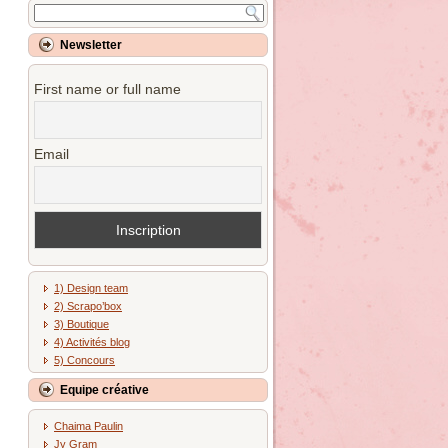
Newsletter
First name or full name
Email
1) Design team
2) Scrapo’box
3) Boutique
4) Activités blog
5) Concours
Equipe créative
Chaima Paulin
Jy Gram