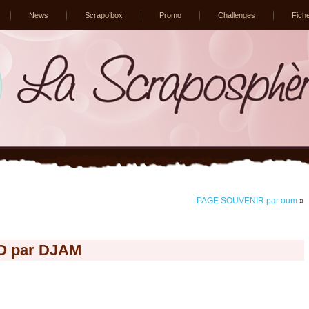
News
Scrapo’box
Promo
Challenges
Fich
PAGE SOUVENIR par oum
»
O par DJAM