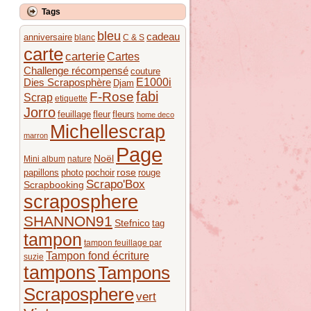
Tags
bleu
cadeau
anniversaire
blanc
C & S
carte
carterie
Cartes
Challenge récompensé
couture
E1000i
Dies Scraposphère
Djam
fabi
F-Rose
Scrap
etiquette
Jorro
feuillage
fleur
fleurs
home deco
Michellescrap
marron
Page
Noël
Mini album
nature
rose
papillons
photo
pochoir
rouge
Scrapo'Box
Scrapbooking
scraposphere
SHANNON91
Stefnico
tag
tampon
tampon feuillage par
Tampon fond écriture
suzie
tampons
Tampons
Scraposphere
vert