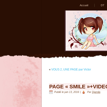
Accueil
DT
«
VOUS 2, UNE PAGE par Victor
PAGE « SMILE »+VIDE
Publié le
juin 13, 2016
|
Par
Djamila