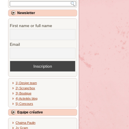
Newsletter
First name or full name
Email
1) Design team
2) Scrapo’box
3) Boutique
4) Activités blog
5) Concours
Equipe créative
Chaima Paulin
Jy Gram