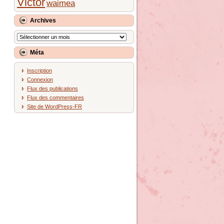
Victor
waimea
Archives
Archives
Méta
Inscription
Connexion
Flux des publications
Flux des commentaires
Site de WordPress-FR