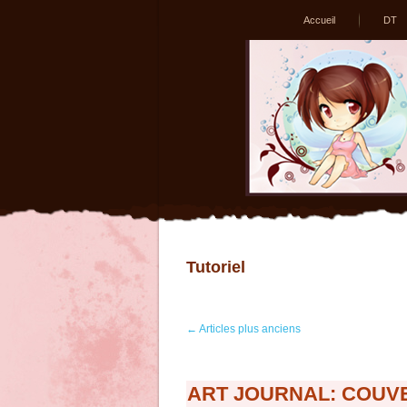
Accueil
DT
Tutoriel
←
Articles plus anciens
ART JOURNAL: COUVE