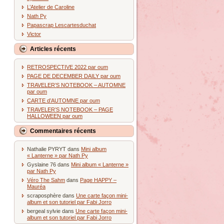
L’Atelier de Caroline
Nath Py
Papascrap Lescartesduchat
Victor
Articles récents
RETROSPECTIVE 2022 par oum
PAGE DE DECEMBER DAILY par oum
TRAVELER’S NOTEBOOK – AUTOMNE
par oum
CARTE d’AUTOMNE par oum
TRAVELER’S NOTEBOOK – PAGE
HALLOWEEN par oum
Commentaires récents
Nathalie PYRYT
dans
Mini album
« Lanterne » par Nath Py
Gyslaine 76
dans
Mini album « Lanterne »
par Nath Py
Véro The Sahm
dans
Page HAPPY –
Mauréa
scraposphère
dans
Une carte façon mini-
album et son tutoriel par Fabi Jorro
bergeal sylvie
dans
Une carte façon mini-
album et son tutoriel par Fabi Jorro