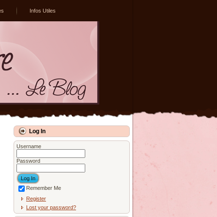
es
Infos Utiles
Log In
Username
Password
Remember Me
Register
Lost your password?