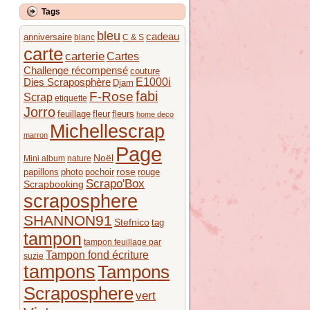
Tags
bleu
cadeau
anniversaire
blanc
C & S
carte
carterie
Cartes
Challenge récompensé
couture
E1000i
Dies Scraposphère
Djam
fabi
F-Rose
Scrap
etiquette
Jorro
feuillage
fleur
fleurs
home deco
Michellescrap
marron
Page
Noël
Mini album
nature
rose
papillons
photo
pochoir
rouge
Scrapo'Box
Scrapbooking
scraposphere
SHANNON91
Stefnico
tag
tampon
tampon feuillage par
Tampon fond écriture
suzie
tampons
Tampons
Scraposphere
vert