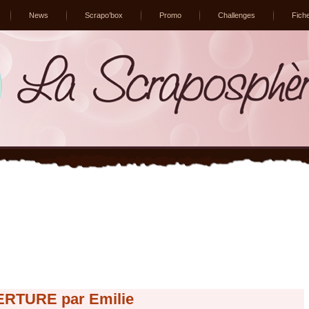
News
Scrapo’box
Promo
Challenges
Fich
RTURE par Emilie