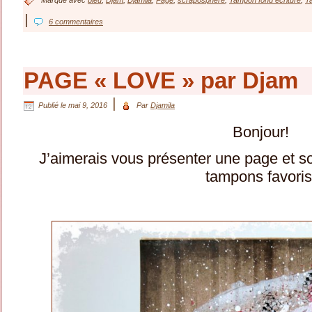
Marqué avec
bleu
,
Djam
,
Djamila
,
Page
,
scraposphere
,
Tampon fond écriture
,
T
|
6 commentaires
PAGE « LOVE » par Djam
|
Publié le
mai 9, 2016
Par
Djamila
Bonjour!
J’aimerais vous présenter une page et s
tampons favoris