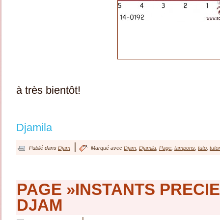
à très bientôt!
Djamila
|
Publié dans
Djam
Marqué avec
Djam
,
Djamila
,
Page
,
tampons
,
tuto
,
tutor
PAGE »INSTANTS PRECIE
DJAM