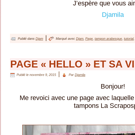
J’espère que vous ai
Djamila
|
Publié dans
Djam
Marqué avec
Djam
,
Page
,
tampon arabesque
,
tutorial
PAGE « HELLO » ET SA V
|
Publié le
novembre 9, 2015
Par
Djamila
Bonjour!
Me revoici avec une page avec laquelle
tampons La Scrapos