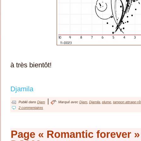
à très bientôt!
Djamila
|
Publié dans
Djam
Marqué avec
Djam
,
Djamila
,
plume
,
tampon attrape-r
2 commentaires
Page « Romantic forever »