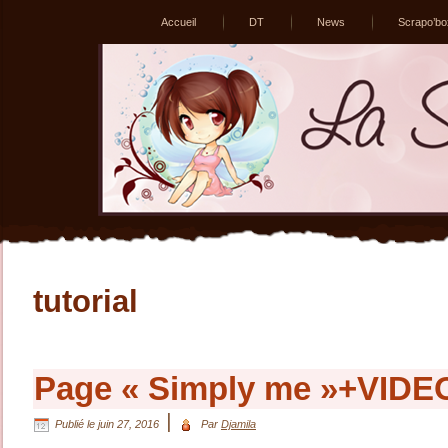
Accueil
DT
News
Scrapo’bo
tutorial
Page « Simply me »+VIDE
|
Publié le
juin 27, 2016
Par
Djamila