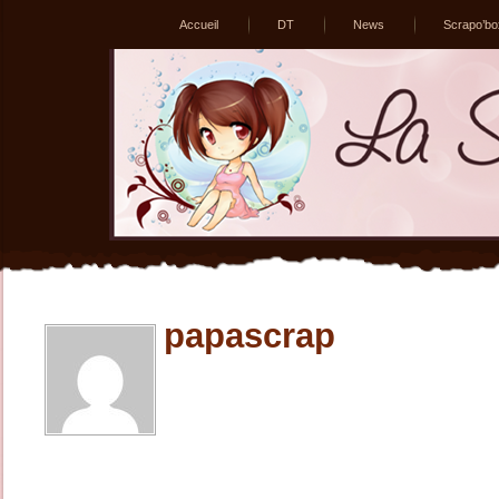
Accueil
DT
News
Scrapo’bo
papascrap