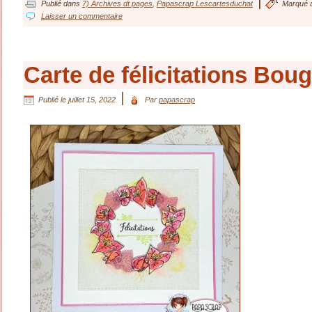
|
Publié dans
7) Archives dt pages
,
Papascrap Lescartesduchat
Marqué 
Laisser un commentaire
Carte de félicitations Boug
|
Publié le
juillet 15, 2022
Par
papascrap