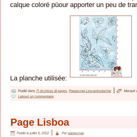
calque coloré püour apporter un peu de tra
La planche utilisée:
|
Publié dans
7) Archives dt pages
,
Papascrap Lescartesduchat
Marqué 
Laisser un commentaire
Page Lisboa
|
Publié le
juillet 6, 2022
Par
papascrap