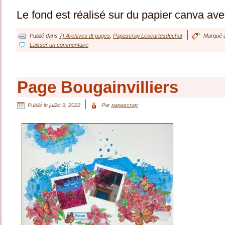
Le fond est réalisé sur du papier canva av
|
Publié dans
7) Archives dt pages
,
Papascrap Lescartesduchat
Marqué 
Laisser un commentaire
Page Bougainvilliers
|
Publié le
juillet 9, 2022
Par
papascrap