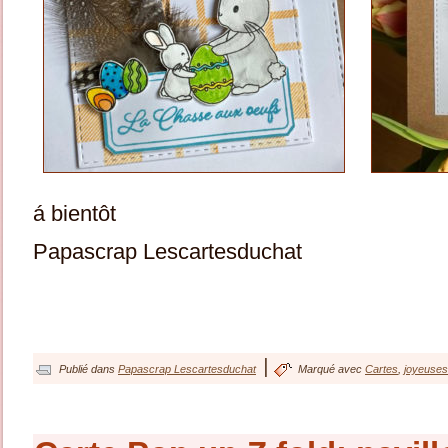
á bientôt
Papascrap Lescartesduchat
|
Publié dans
Papascrap Lescartesduchat
Marqué avec
Cartes
,
joyeuse