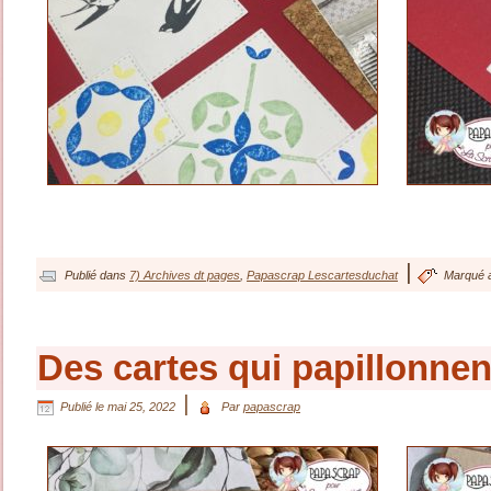
|
Publié dans
7) Archives dt pages
,
Papascrap Lescartesduchat
Marqué 
Des cartes qui papillonne
|
Publié le
mai 25, 2022
Par
papascrap