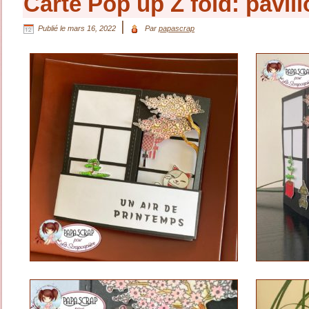
Carte Pop up Z fold: pavil
|
Publié le
mars 16, 2022
Par
papascrap