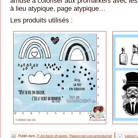
amusé à coloriser aux promarkers avec les 
à lieu atypique, page atypique…
Les produits utilisés :
|
Publié dans
7) Archives dt pages
,
Papascrap Lescartesduchat
Laisser 