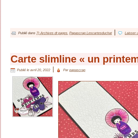
|
Publié dans
7) Archives dt pages
,
Papascrap Lescartesduchat
Laisser 
Carte slimline « un printe
|
Publié le
avril 20, 2022
Par
papascrap