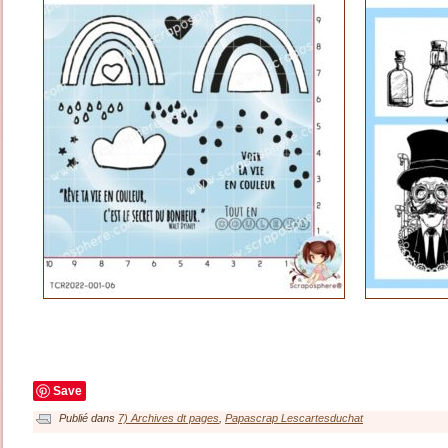
Save
Publié dans
7) Archives dt pages
,
Papascrap Lescartesduchat