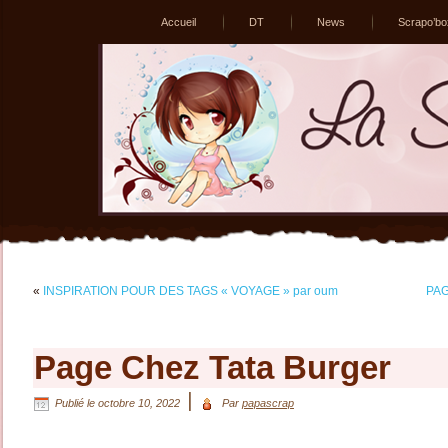
Accueil
DT
News
Scrapo’bo
«
INSPIRATION POUR DES TAGS « VOYAGE » par oum
PAG
Page Chez Tata Burger
|
Publié le
octobre 10, 2022
Par
papascrap