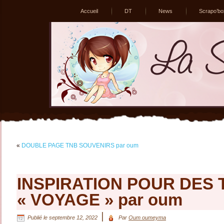
Accueil
DT
News
Scrapo’bo
«
DOUBLE PAGE TNB SOUVENIRS par oum
INSPIRATION POUR DES 
« VOYAGE » par oum
|
Publié le
septembre 12, 2022
Par
Oum oumeyma