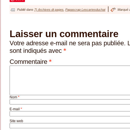
|
Publié dans
7) Archives dt pages
,
Papascrap Lescartesduchat
Marqué 
Laisser un commentaire
Votre adresse e-mail ne sera pas publiée.
sont indiqués avec
*
Commentaire
*
Nom
*
E-mail
*
Site web