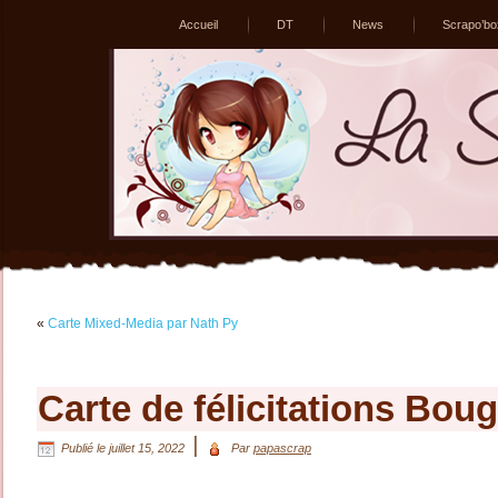
Accueil
DT
News
Scrapo’bo
«
Carte Mixed-Media par Nath Py
Carte de félicitations Boug
|
Publié le
juillet 15, 2022
Par
papascrap