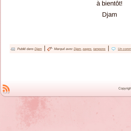
à bientôt!
Djam
|
|
Publié dans
Djam
Marqué avec
Djam
,
pages
,
tampons
Un comm
Copyrigh