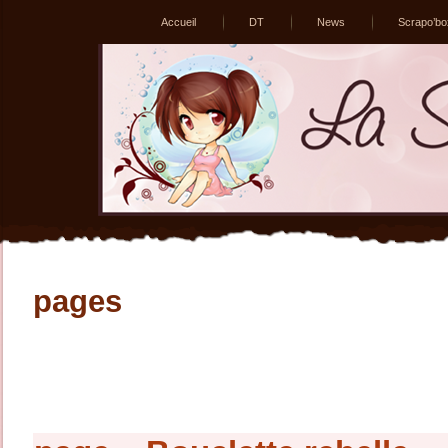
Accueil
DT
News
Scrapo’bo
pages