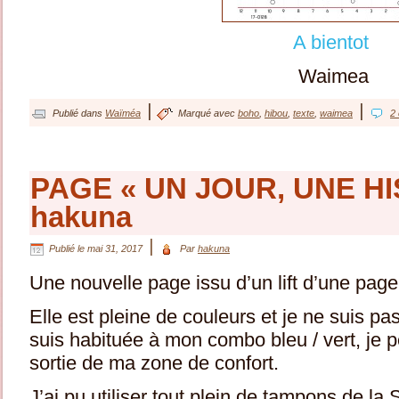
A bientot
Waimea
|
|
Publié dans
Waïméa
Marqué avec
boho
,
hibou
,
texte
,
waimea
2
PAGE « UN JOUR, UNE HI
hakuna
|
Publié le
mai 31, 2017
Par
hakuna
Une nouvelle page issu d’un lift d’une pag
Elle est pleine de couleurs et je ne suis pa
suis habituée à mon combo bleu / vert, je p
sortie de ma zone de confort.
J’ai pu utiliser tout plein de tampons de l