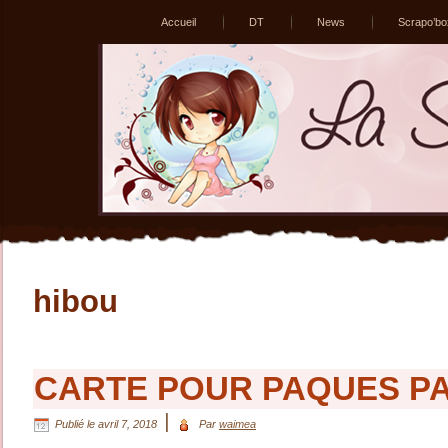
Accueil
DT
News
Scrapo’bo
hibou
CARTE POUR PAQUES P
|
Publié le
avril 7, 2018
Par
waimea