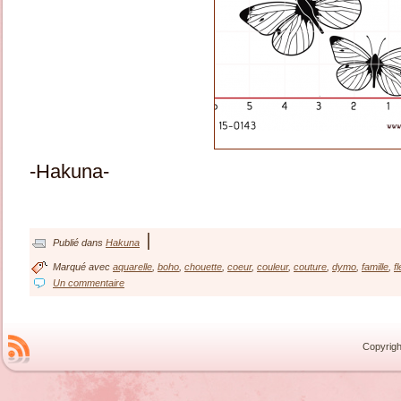
-Hakuna-
|
Publié dans
Hakuna
Marqué avec
aquarelle
,
boho
,
chouette
,
coeur
,
couleur
,
couture
,
dymo
,
famille
,
fl
Un commentaire
Copyrigh