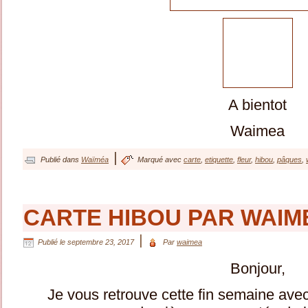
A bientot
Waimea
|
Publié dans
Waïméa
Marqué avec
carte
,
etiquette
,
fleur
,
hibou
,
pâques
,
CARTE HIBOU PAR WAIM
|
Publié le
septembre 23, 2017
Par
waimea
Bonjour,
Je vous retrouve cette fin semaine avec