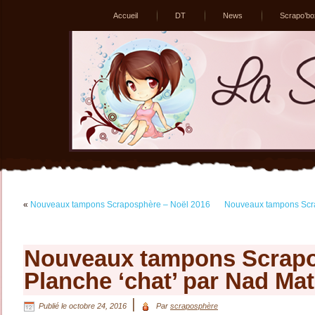
Accueil
DT
News
Scrapo’bo
«
Nouveaux tampons Scraposphère – Noël 2016
Nouveaux tampons Scra
Nouveaux tampons Scrapo
Planche ‘chat’ par Nad Ma
|
Publié le
octobre 24, 2016
Par
scraposphère