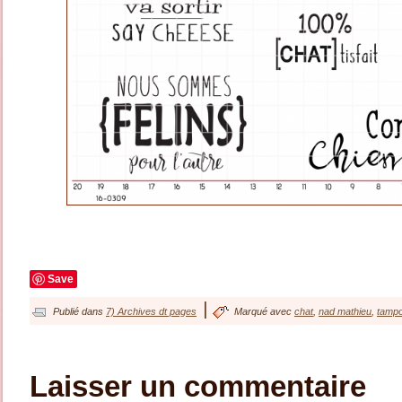
Save
|
Publié dans
7) Archives dt pages
Marqué avec
chat
,
nad mathieu
,
tamp
Laisser un commentaire